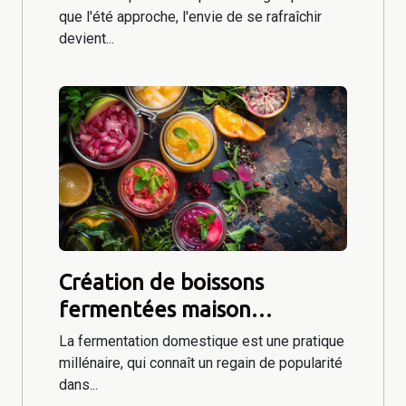
que l'été approche, l'envie de se rafraîchir
devient...
Création de boissons
fermentées maison
tendances et techniques de
La fermentation domestique est une pratique
fermentation pour
millénaire, qui connaît un regain de popularité
dans...
débutants