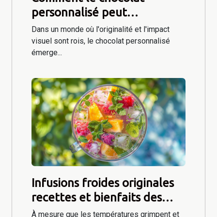
personnalisé peut
transformer la
Dans un monde où l'originalité et l'impact
communication d'entreprise
visuel sont rois, le chocolat personnalisé
émerge...
Infusions froides originales
recettes et bienfaits des
tisanes glacées pour l'été
À mesure que les températures grimpent et