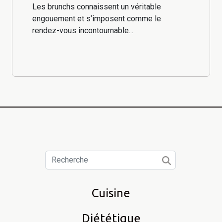
des rencontres conviviales
Les brunchs connaissent un véritable
engouement et s’imposent comme le
rendez-vous incontournable...
Cuisine
Diététique